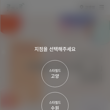
뒤
클래스콕
클
선
전
로
래
체
이
택
스
메
동
된
콕
뉴
지
점
명
클래스콕
지점을 선택해주세요
스타필드
고양
스타필드
수원